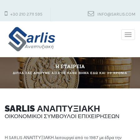
+30 210 2711 595
INFO@SARLIS.COM
Togg
navig
Η ΕΤΑΙΡΕΙΑ
ΔΙΠΛΑ ΣΑΣ ΔΙΝΟΥΜΕ ΑΞΙΑ ΣΕ ΚΑΘΕ ΒΗΜΑ ΕΔΩ ΚΑΙ 30 ΧΡΟΝΙΑ
SARLIS ΑΝΑΠΤΥΞΙΑΚΗ
ΟΙΚΟΝΟΜΙΚΟΊ ΣΎΜΒΟΥΛΟΙ ΕΠΙΧΕΙΡΉΣΕΩΝ
Η SARLIS ΑΝΑΠΤΥΞΙΑΚΗ λειτουργεί από το 1987 με έδρα την